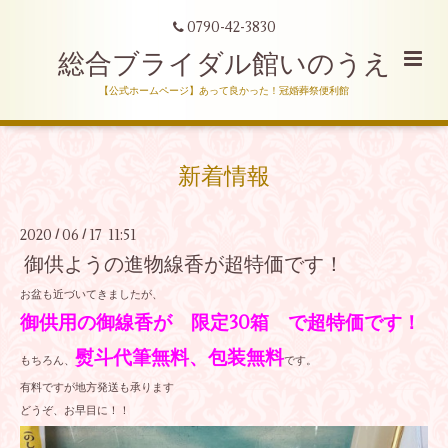
0790-42-3830
総合ブライダル館いのうえ
【公式ホームページ】あって良かった！冠婚葬祭便利館
新着情報
2020
06
17 11:51
/
/
御供ようの進物線香が超特価です！
お盆も近づいてきましたが、
御供用の御線香が 限定30箱 で超特価です！
熨斗代筆無料、包装無料
もちろん、
です。
有料ですが地方発送も承ります
どうぞ、お早目に！！