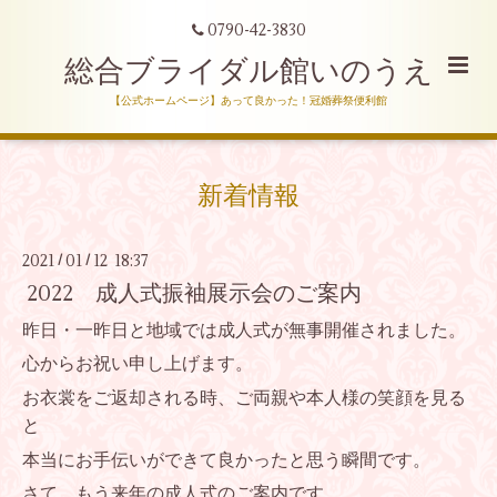
0790-42-3830
総合ブライダル館いのうえ
【公式ホームページ】あって良かった！冠婚葬祭便利館
新着情報
2021
01
12 18:37
/
/
2022 成人式振袖展示会のご案内
昨日・一昨日と地域では成人式が無事開催されました。
心からお祝い申し上げます。
お衣裳をご返却される時、ご両親や本人様の笑顔を見る
と
本当にお手伝いができて良かったと思う瞬間です。
さて、もう来年の成人式のご案内です。