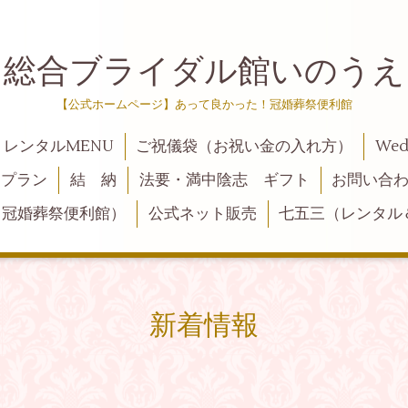
総合ブライダル館いのうえ
【公式ホームページ】あって良かった！冠婚葬祭便利館
レンタルMENU
ご祝儀袋（お祝い金の入れ方）
We
トプラン
結 納
法要・満中陰志 ギフト
お問い合
！冠婚葬祭便利館）
公式ネット販売
七五三（レンタル
新着情報