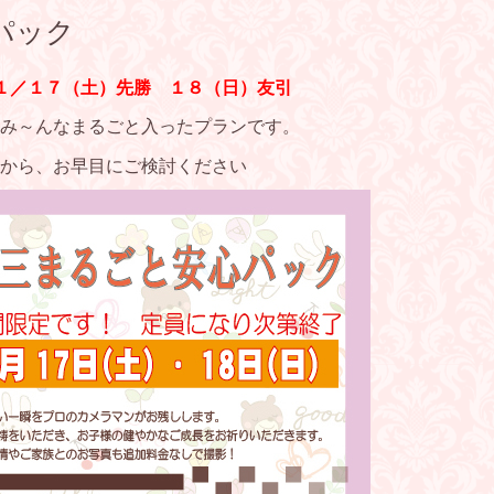
パック
１／１７（土）先勝 １８（日）友引
み～んなまるごと入ったプランです。
から、お早目にご検討ください