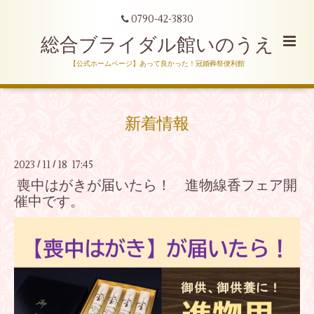
0790-42-3830
総合ブライダル館いのうえ
【公式ホームページ】あって良かった！冠婚葬祭便利館
新着情報
2023
11
18 17:45
/
/
喪中はがきが届いたら！ 進物線香フェア開
催中です。