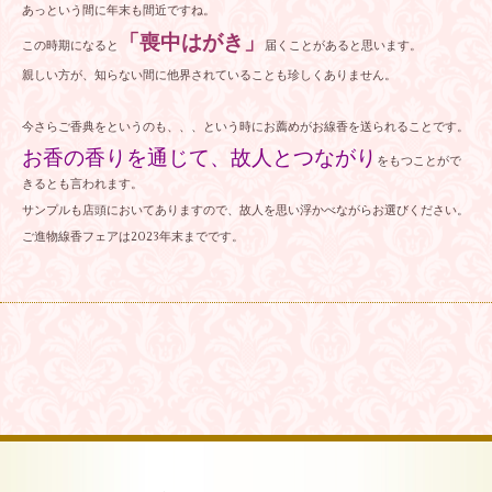
あっという間に年末も間近ですね。
「喪中はがき」
この時期になると
届くことがあると思います。
親しい方が、知らない間に他界されていることも珍しくありません。
今さらご香典をというのも、、、という時にお薦めがお線香を送られることです。
お香の香りを通じて、故人とつながり
をもつことがで
きるとも言われます。
サンプルも店頭においてありますので、故人を思い浮かべながらお選びください。
ご進物線香フェアは2023年末までです。